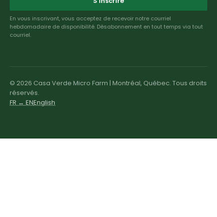
S'inscrire
En vous inscrivant, vous acceptez de recevoir notre courriel
hebdomadaire de disponibilité. Désabonnement en tout temps via tout
courriel.
© 2026 Casa Verde Micro Farm | Montréal, Québec. Tous droits
réservés.
FR ↔ EN
English