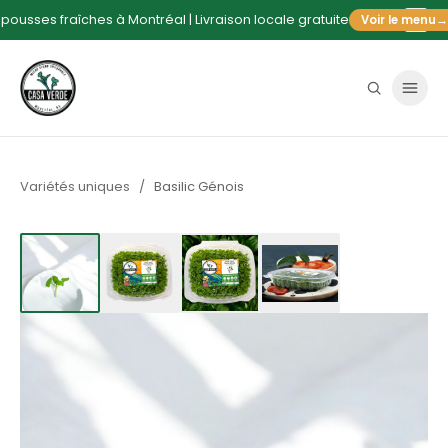
pousses fraîches à Montréal | Livraison locale gratuite
Voir le menu
→
Variétés uniques
/
Basilic Génois
Afficher l'image1
Afficher l'image3
Afficher l'image2
Afficher l'image4