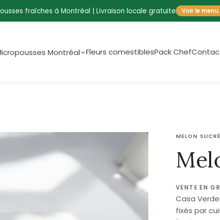
ousses fraîches à Montréal | Livraison locale gratuite
Voir le menu
Fleurs comestibles
Pack Chef
Contac
icropousses Montréal
MELON SUCR
Mel
VENTE EN G
Casa Verde f
fixés par cu