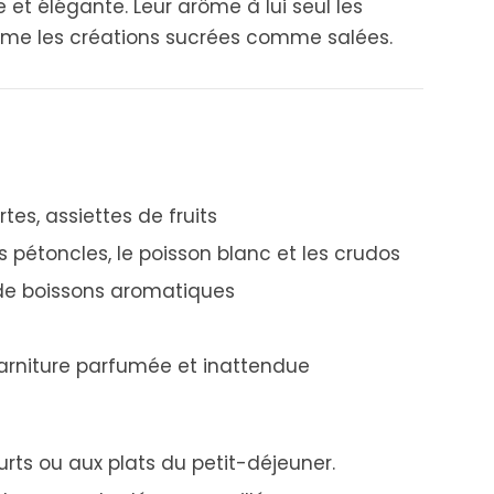
e et élégante. Leur arôme à lui seul les
blime les créations sucrées comme salées.
tes, assiettes de fruits
es pétoncles, le poisson blanc et les crudos
de boissons aromatiques
arniture parfumée et inattendue
urts ou aux plats du petit-déjeuner.