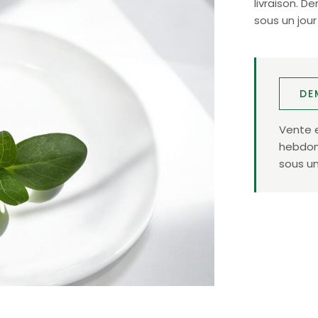
livraison. 
sous un jour
DE
Vente 
hebdoma
sous un