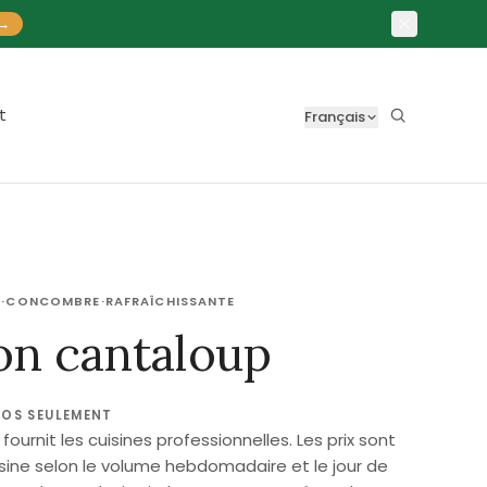
→
t
Français
É
·
CONCOMBRE
·
RAFRAÎCHISSANTE
on cantaloup
ROS SEULEMENT
ournit les cuisines professionnelles. Les prix sont
isine selon le volume hebdomadaire et le jour de