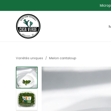
Microp
M
Variétés uniques
/
Melon cantaloup
Afficher l'image1
Afficher l'image2