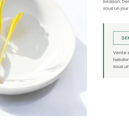
livraison. 
sous un jour
DE
Vente 
hebdoma
sous un