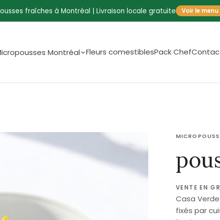
ousses fraîches à Montréal | Livraison locale gratuite
Voir le menu
Fleurs comestibles
Pack Chef
Contac
icropousses Montréal
MICROPOUSS
pous
VENTE EN G
Casa Verde f
fixés par cu