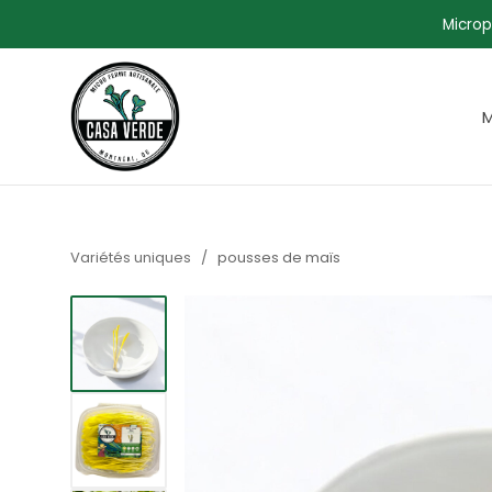
Microp
M
Variétés uniques
/
pousses de maïs
Afficher l'image1
Afficher l'image2