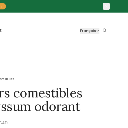
→
t
Français
STIBLES
rs comestibles
yssum odorant
CAD