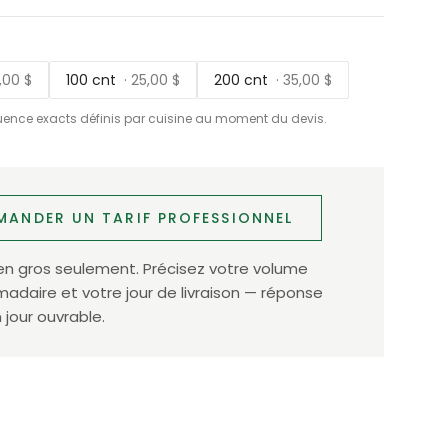
5,00 $
100 cnt
· 25,00 $
200 cnt
· 35,00 $
uence exacts définis par cuisine au moment du devis.
MANDER UN TARIF PROFESSIONNEL
en gros seulement. Précisez votre volume
daire et votre jour de livraison — réponse
 jour ouvrable.