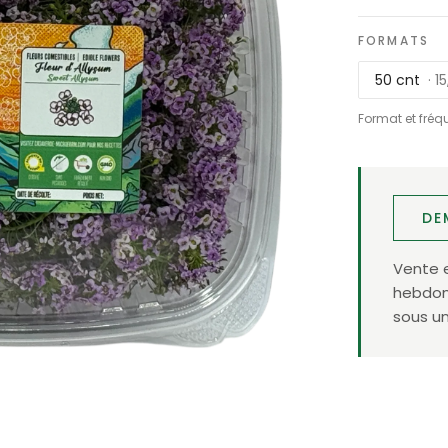
FORMATS
50 cnt
· 1
Format et fréq
DE
Vente 
hebdoma
sous un