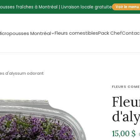
ousses fraîches à Montréal | Livraison locale gratuite
Voir le menu
Fleurs comestibles
Pack Chef
Contac
icropousses Montréal
les d'alyssum odorant
FLEURS COME
Fleu
d'al
15,00 $