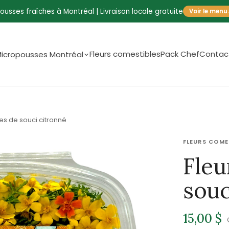
ousses fraîches à Montréal | Livraison locale gratuite
Voir le menu
Fleurs comestibles
Pack Chef
Contac
icropousses Montréal
es de souci citronné
FLEURS COME
Fleu
souc
15,00 $