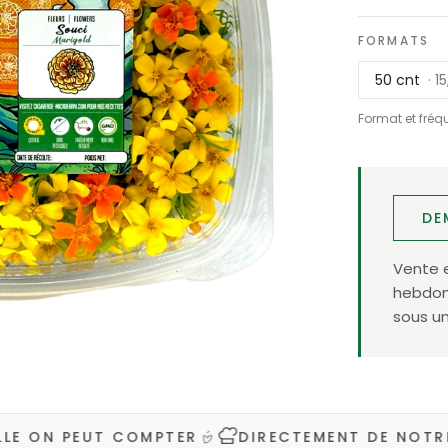
FORMATS
50 cnt
· 1
Format et fréq
DE
Vente 
hebdoma
sous un
N PEUT COMPTER
DIRECTEMENT DE NOTRE FER