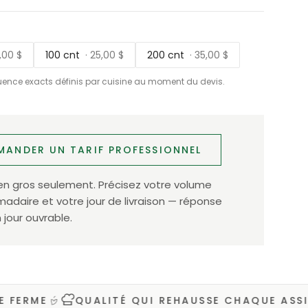
5,00 $
100 cnt
· 25,00 $
200 cnt
· 35,00 $
uence exacts définis par cuisine au moment du devis.
MANDER UN TARIF PROFESSIONNEL
en gros seulement. Précisez votre volume
daire et votre jour de livraison — réponse
 jour ouvrable.
ME
QUALITÉ QUI REHAUSSE CHAQUE ASSIETTE