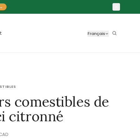
→
t
Français
STIBLES
rs comestibles de
i citronné
CAD