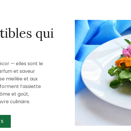
ibles qui
écor — elles sont le
arfum et saveur
sse miellée et aux
forment l’assiette
rôme et goût,
vre culinaire.
ES