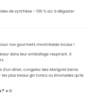
cides de synthèse – 100 % sûr à déguster
 pour nos gourmets montréalais locaux !
teur dans leur emballage respirant. À
rs.
rs d’un dîner, congelez des Marigold Gems
les plus beaux gin tonics ou limonades qu’ils
u ?
☀️🌼