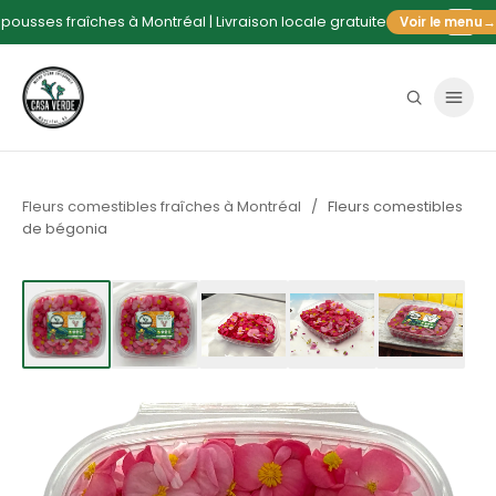
pousses fraîches à Montréal | Livraison locale gratuite
Voir le menu
→
Fleurs comestibles fraîches à Montréal
/
Fleurs comestibles
de bégonia
Afficher l'image1
Afficher l'image2
Afficher l'image3
Afficher l'image4
Afficher